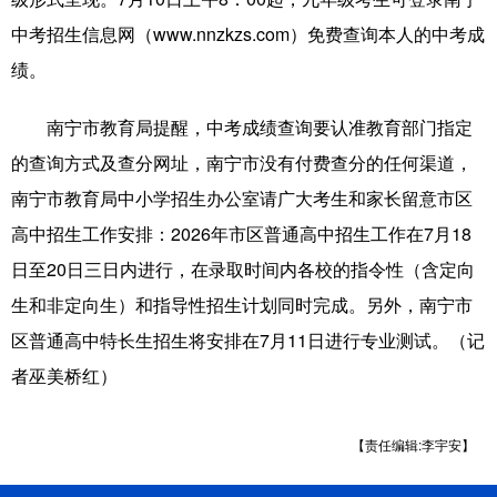
中考招生信息网（www.nnzkzs.com）免费查询本人的中考成
科技
科普
体育
文化
绩。
健康
军事
访谈
视频
南宁市教育局提醒，中考成绩查询要认准教育部门指定
图片
中央文件
金融
汽车
的查询方式及查分网址，南宁市没有付费查分的任何渠道，
食品
人居
信息化
乡村振兴
南宁市教育局中小学招生办公室请广大考生和家长留意市区
溯源中国
城市
旅游
能源
高中招生工作安排：2026年市区普通高中招生工作在7月18
日至20日三日内进行，在录取时间内各校的指令性（含定向
会展
彩票
娱乐
时尚
生和非定向生）和指导性招生计划同时完成。另外，南宁市
悦读
公益
书画
一带一路
区普通高中特长生招生将安排在7月11日进行专业测试。（记
亚太网
上市公司
文化产业
者巫美桥红）
地方频道
【责任编辑:李宇安】
北京
天津
河北
山西