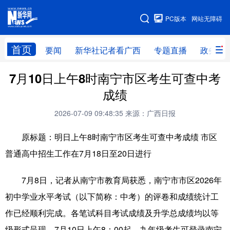
广西频道
PC版本
网站无障碍
网站地图
首页
要闻
新华社记者看广西
专题直播
政务信
广西频道
7月10日上午8时南宁市区考生可查中考
成绩
要闻
新华社记者
专题直播
政务信息
2026-07-09 09:48:35
来源：广西日报
图片新闻
壮美广西
原标题：明日上午8时南宁市区考生可查中考成绩 市区
普通高中招生工作在7月18日至20日进行
新华网导航
7月8日，记者从南宁市教育局获悉，南宁市市区2026年
学习进行时
高层
时政
人事
初中学业水平考试（以下简称：中考）的评卷和成绩统计工
国际
财经
网评
港澳
作已经顺利完成。各笔试科目考试成绩及升学总成绩均以等
台湾
思客智库
全球连线
教育
级形式呈现。7月10日上午8：00起，九年级考生可登录南宁