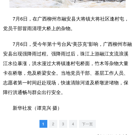
科技
科普
体育
文化
7月6日，在广西柳州市融安县大将镇大将社区逢村屯，
健康
军事
访谈
视频
党员干部冒雨清理大桥上的杂物。
图片
中央文件
金融
汽车
7月6日，受今年第十号台风“美莎克”影响，广西柳州市融
食品
人居
信息化
乡村振兴
安县出现强降雨过程。强降雨过后，珠江上游融江支流浪溪
溯源中国
城市
旅游
能源
江水位暴涨，洪水漫过大将镇逢村屯桥面，竹木等杂物大量
卡在桥墩，危及桥梁安全。当地党员干部、基层工作人员、
会展
彩票
娱乐
时尚
志愿者第一时间赶赴现场，快速清除河道及桥墩淤堵物，保
悦读
公益
书画
一带一路
障行洪通畅与群众出行安全。
亚太网
上市公司
文化产业
新华社发（谭克兴 摄）
地方频道
1
2
3
4
下一页
北京
天津
河北
山西