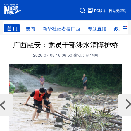
广西频道
PC版本
网站无障碍
网站地图
首页
要闻
新华社记者看广西
专题直播
政务信
广西频道
广西融安：党员干部涉水清障护桥
2026-07-08 16:06:50
来源：新华网
要闻
新华社记者
专题直播
政务信息
图片新闻
壮美广西
新华网导航
学习进行时
高层
时政
人事
国际
财经
网评
港澳
台湾
思客智库
全球连线
教育