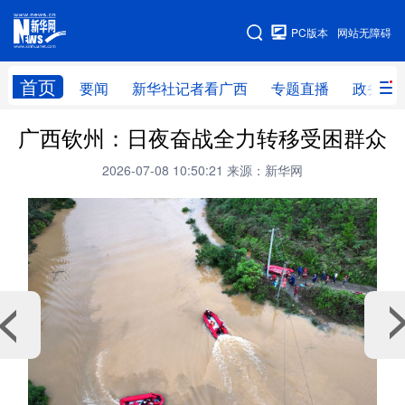
广西频道
PC版本
网站无障碍
网站地图
首页
要闻
新华社记者看广西
专题直播
政务信
广西频道
广西钦州：日夜奋战全力转移受困群众
2026-07-08 10:50:21
来源：新华网
要闻
新华社记者
专题直播
政务信息
图片新闻
壮美广西
新华网导航
学习进行时
高层
时政
人事
国际
财经
网评
港澳
台湾
思客智库
全球连线
教育