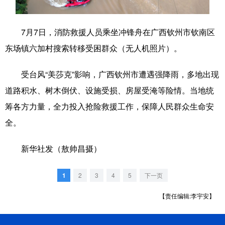
科技
科普
体育
文化
7月7日，消防救援人员乘坐冲锋舟在广西钦州市钦南区
健康
军事
访谈
视频
东场镇六加村搜索转移受困群众（无人机照片）。
图片
中央文件
金融
汽车
受台风“美莎克”影响，广西钦州市遭遇强降雨，多地出现
食品
人居
信息化
乡村振兴
道路积水、树木倒伏、设施受损、房屋受淹等险情。当地统
溯源中国
城市
旅游
能源
筹各方力量，全力投入抢险救援工作，保障人民群众生命安
全。
会展
彩票
娱乐
时尚
悦读
公益
书画
一带一路
新华社发（敖帅昌摄）
亚太网
上市公司
文化产业
1
2
3
4
5
下一页
【责任编辑:李宇安】
地方频道
北京
天津
河北
山西