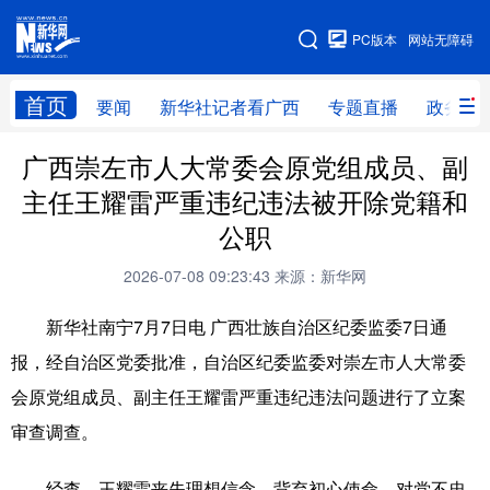
广西频道
PC版本
网站无障碍
网站地图
首页
要闻
新华社记者看广西
专题直播
政务信
广西频道
广西崇左市人大常委会原党组成员、副
主任王耀雷严重违纪违法被开除党籍和
要闻
新华社记者
专题直播
政务信息
公职
图片新闻
壮美广西
2026-07-08 09:23:43
来源：新华网
新华社南宁7月7日电 广西壮族自治区纪委监委7日通
新华网导航
报，经自治区党委批准，自治区纪委监委对崇左市人大常委
学习进行时
高层
时政
人事
会原党组成员、副主任王耀雷严重违纪违法问题进行了立案
审查调查。
国际
财经
网评
港澳
台湾
思客智库
全球连线
教育
经查，王耀雷丧失理想信念，背弃初心使命，对党不忠