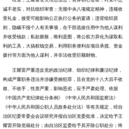
诚不老实，对抗组织审查；无视中央八项规定精神，违规收
科技
科普
体育
文化
受礼金，接受可能影响公正执行公务的宴请；违背组织原
健康
军事
访谈
视频
则，隐瞒不报个人有关事项，在干部选拔任用中为他人谋利
图片
中央文件
金融
汽车
并收受钱款；私欲膨胀，唯利是图，将公权力异化为谋取私
利的工具，大搞权钱交易，利用职务便利在项目承揽、资金
食品
人居
信息化
乡村振兴
拨付等方面为他人谋利，并非法收受巨额财物。
溯源中国
城市
旅游
能源
王耀雷严重违反党的政治纪律、组织纪律和廉洁纪律，
会展
彩票
娱乐
时尚
构成严重职务违法并涉嫌受贿犯罪，且在党的十八大后不收
悦读
公益
书画
一带一路
敛、不收手，性质严重，影响恶劣，应予严肃处理。依据
亚太网
上市公司
文化产业
《中国共产党纪律处分条例》《中华人民共和国监察法》
《中华人民共和国公职人员政务处分法》等有关规定，经自
治区纪委常委会会议研究并报自治区党委批准，决定给予王
地方频道
耀雷开除党籍处分；由自治区监委给予其开除公职处分；终
北京
天津
河北
山西