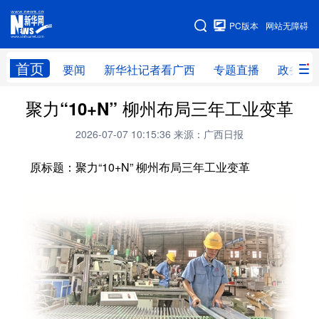
广西频道
PC版本
网站无障碍
网站地图
首页
要闻
新华社记者看广西
专题直播
政务信
广西频道
聚力“10+N” 柳州布局三年工业变革
2026-07-07 10:15:36
来源：广西日报
要闻
新华社记者
专题直播
政务信息
原标题：聚力“10+N” 柳州布局三年工业变革
图片新闻
壮美广西
新华网导航
学习进行时
高层
时政
人事
国际
财经
网评
港澳
台湾
思客智库
全球连线
教育