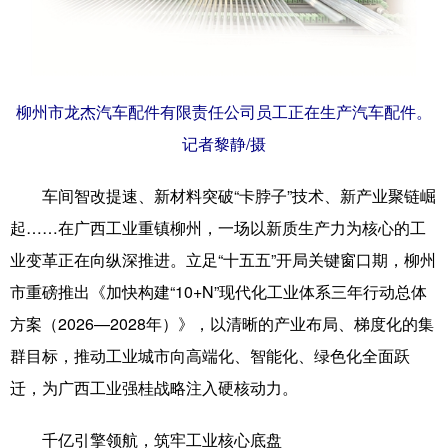
科技
科普
体育
文化
健康
军事
访谈
视频
柳州市龙杰汽车配件有限责任公司员工正在生产汽车配件。
图片
中央文件
金融
汽车
记者黎静/摄
食品
人居
信息化
乡村振兴
车间智改提速、新材料突破“卡脖子”技术、新产业聚链崛
溯源中国
城市
旅游
能源
起……在广西工业重镇柳州，一场以新质生产力为核心的工
会展
彩票
娱乐
时尚
业变革正在向纵深推进。立足“十五五”开局关键窗口期，柳州
悦读
公益
书画
一带一路
市重磅推出《加快构建“10+N”现代化工业体系三年行动总体
方案（2026—2028年）》，以清晰的产业布局、梯度化的集
亚太网
上市公司
文化产业
群目标，推动工业城市向高端化、智能化、绿色化全面跃
迁，为广西工业强桂战略注入硬核动力。
地方频道
千亿引擎领航，筑牢工业核心底盘
北京
天津
河北
山西