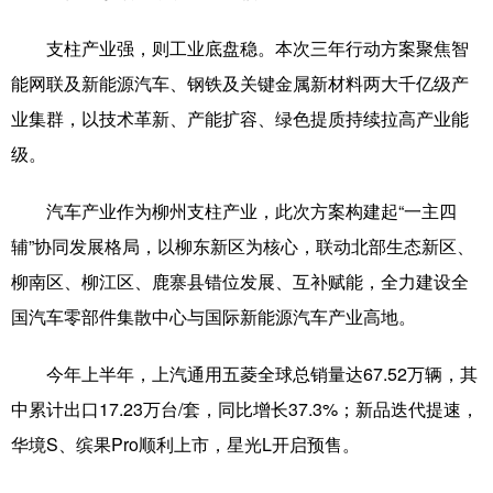
辽宁
吉林
上海
江苏
支柱产业强，则工业底盘稳。本次三年行动方案聚焦智
能网联及新能源汽车、钢铁及关键金属新材料两大千亿级产
浙江
安徽
福建
江西
业集群，以技术革新、产能扩容、绿色提质持续拉高产业能
山东
河南
湖北
湖南
级。
广东
广西
海南
重庆
汽车产业作为柳州支柱产业，此次方案构建起“一主四
四川
贵州
云南
西藏
辅”协同发展格局，以柳东新区为核心，联动北部生态新区、
陕西
甘肃
青海
宁夏
柳南区、柳江区、鹿寨县错位发展、互补赋能，全力建设全
国汽车零部件集散中心与国际新能源汽车产业高地。
新疆
内蒙古
黑龙江
今年上半年，上汽通用五菱全球总销量达67.52万辆，其
多语种频道
中累计出口17.23万台/套，同比增长37.3%；新品迭代提速，
华境S、缤果Pro顺利上市，星光L开启预售。
English
Español
Français
عربى