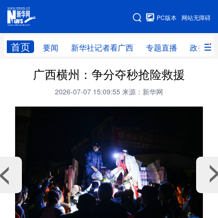
广西频道
PC版本
网站无障碍
网站地图
首页
要闻
新华社记者看广西
专题直播
政务信
广西频道
广西横州：争分夺秒抢险救援
2026-07-07 15:09:55
来源：新华网
要闻
新华社记者
专题直播
政务信息
图片新闻
壮美广西
新华网导航
学习进行时
高层
时政
人事
国际
财经
网评
港澳
台湾
思客智库
全球连线
教育