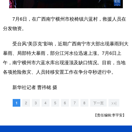
科技
科普
体育
文化
7月6日，在广西南宁横州市校椅镇六蓝村，救援人员在
健康
军事
访谈
视频
分发物资。
图片
中央文件
金融
汽车
受台风“美莎克”影响，近期广西南宁市大部出现暴雨到大
食品
人居
信息化
乡村振兴
暴雨、局部特大暴雨，部分江河水位迅速上涨。7月6日上
溯源中国
城市
旅游
能源
午，南宁横州市六蓝水库出现漫顶及缺口情况。目前，当地
各项抢险救灾、人员转移安置工作在争分夺秒进行中。
会展
彩票
娱乐
时尚
悦读
公益
书画
一带一路
新华社记者 曹祎铭 摄
亚太网
上市公司
文化产业
1
2
3
4
5
6
7
8
下一页
>>|
【责任编辑:李宇安】
地方频道
北京
天津
河北
山西