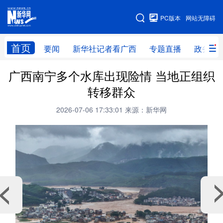
广西频道
PC版本
网站无障碍
网站地图
首页
要闻
新华社记者看广西
专题直播
政务信
广西南宁多个水库出现险情 当地正组织
广西频道
转移群众
要闻
新华社记者
专题直播
政务信息
2026-07-06 17:33:01
来源：新华网
图片新闻
壮美广西
新华网导航
学习进行时
高层
时政
人事
国际
财经
网评
港澳
台湾
思客智库
全球连线
教育