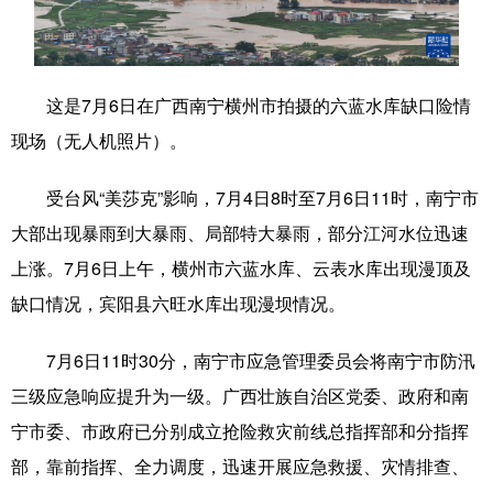
科技
科普
体育
文化
健康
军事
访谈
视频
这是7月6日在广西南宁横州市拍摄的六蓝水库缺口险情
图片
中央文件
金融
汽车
现场（无人机照片）。
食品
人居
信息化
乡村振兴
受台风“美莎克”影响，7月4日8时至7月6日11时，南宁市
溯源中国
城市
旅游
能源
大部出现暴雨到大暴雨、局部特大暴雨，部分江河水位迅速
上涨。7月6日上午，横州市六蓝水库、云表水库出现漫顶及
会展
彩票
娱乐
时尚
缺口情况，宾阳县六旺水库出现漫坝情况。
悦读
公益
书画
一带一路
7月6日11时30分，南宁市应急管理委员会将南宁市防汛
亚太网
上市公司
文化产业
三级应急响应提升为一级。广西壮族自治区党委、政府和南
宁市委、市政府已分别成立抢险救灾前线总指挥部和分指挥
地方频道
部，靠前指挥、全力调度，迅速开展应急救援、灾情排查、
北京
天津
河北
山西