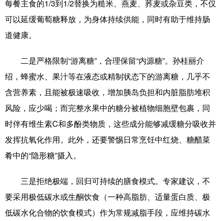
每餐主食的1/3到1/2替换为糙米、燕麦、荞麦或杂豆类，不仅
可以延缓葡萄糖释放，为身体持续供能，同时有助于维持肠
道健康。
二是严格限制“游离糖”，合理保留“内源糖”。孙桂丽介
绍，蜂蜜水、果汁等在液态或精制状态下的游离糖，几乎不
含营养素，且能被极速吸收，增加胰岛负担和内脏脂肪堆积
风险，应少喝；而完整水果中的糖分被植物细胞壁包裹，同
时伴有维生素C和多酚类物质，这些成分能够减缓糖分吸收并
发挥抗氧化作用。此外，还要警惕日常烹饪中红烧、糖醋菜
肴中的“隐形糖”摄入。
三是拒绝极端，回归可持续的膳食模式。专家建议，不
要采用极低碳水或生酮饮食（一种高脂肪、适量蛋白质、极
低碳水化合物的饮食模式）作为常规减脂手段，应维持碳水