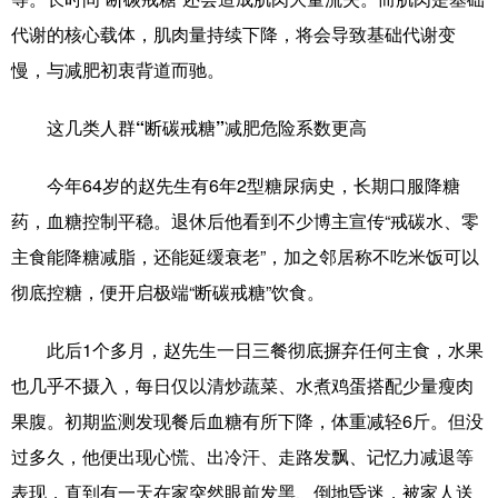
Русский язык
日本語
한국어
代谢的核心载体，肌肉量持续下降，将会导致基础代谢变
Deutsch
Português
慢，与减肥初衷背道而驰。
这几类人群“断碳戒糖”减肥危险系数更高
今年64岁的赵先生有6年2型糖尿病史，长期口服降糖
药，血糖控制平稳。退休后他看到不少博主宣传“戒碳水、零
主食能降糖减脂，还能延缓衰老”，加之邻居称不吃米饭可以
彻底控糖，便开启极端“断碳戒糖”饮食。
此后1个多月，赵先生一日三餐彻底摒弃任何主食，水果
也几乎不摄入，每日仅以清炒蔬菜、水煮鸡蛋搭配少量瘦肉
果腹。初期监测发现餐后血糖有所下降，体重减轻6斤。但没
过多久，他便出现心慌、出冷汗、走路发飘、记忆力减退等
表现，直到有一天在家突然眼前发黑、倒地昏迷，被家人送