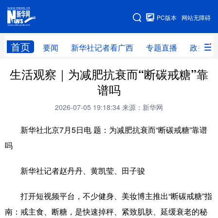
广西频道
PC版本
网站无障碍
网站地图
首页
要闻
新华社记者看广西
专题直播
政务信
广西频道
生活观察｜为减肥抗衰而“断碳戒糖”靠
谱吗
要闻
新华社记者
专题直播
政务信息
2026-07-05 19:18:34
来源：新华网
图片新闻
壮美广西
新华社北京7月5日电 题：为减肥抗衰而“断碳戒糖”靠谱
吗
新华网导航
新华社记者赵丹丹、黄凯莹、田子骏
学习进行时
高层
时政
人事
国际
财经
网评
港澳
打开短视频平台，不少健身、美妆博主推出“断碳戒糖”指
南：戒主食、断糖，是快速掉秤、紧致肌肤、延缓衰老的秘
台湾
思客智库
全球连线
教育