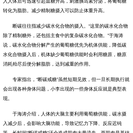
入人体后可迅速引起血糖升高，刺激胰岛素分泌，将葡萄糖
转化为脂肪。减少精制糖摄入可以防止体重升高。
辽宁
吉林
上海
江苏
浙江
安徽
福建
江西
断碳往往指减少碳水化合物的摄入。“这里的碳水化合物
除了精制糖外，还包括主食中的复杂碳水化合物。”于海涛
山东
河南
湖北
湖南
说，碳水化合物分解产生的葡萄糖优先为机体供能，降低碳
广东
广西
海南
重庆
水化合物摄入后，机体缺少葡萄糖供能时会利用糖原，糖原
四川
贵州
云南
西藏
消耗殆尽后便分解脂肪，达到减重的作用。
陕西
甘肃
青海
宁夏
专家指出，“断碳戒糖”虽然短期见效，但一旦长期执行就
新疆
内蒙古
黑龙江
会出现各种身体问题，小李出现的一些身体反应就是典型表
现。
多语种频道
于海涛介绍，人体的大脑主要利用葡萄糖供能，碳水摄
入减少后，会影响大脑功能，导致记忆力下降、反应迟钝
English
Español
Français
عربى
等。长时间“断碳戒糖”还会造成肌肉大量流失。而肌肉是基础