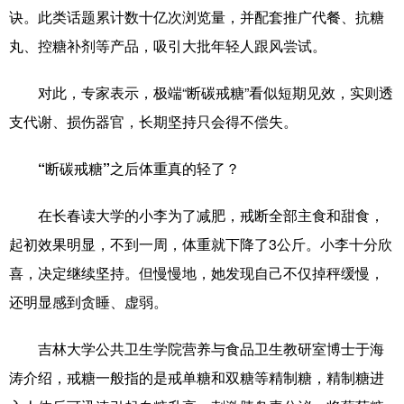
诀。此类话题累计数十亿次浏览量，并配套推广代餐、抗糖
科技
科普
体育
文化
丸、控糖补剂等产品，吸引大批年轻人跟风尝试。
健康
军事
访谈
视频
对此，专家表示，极端“断碳戒糖”看似短期见效，实则透
图片
中央文件
金融
汽车
支代谢、损伤器官，长期坚持只会得不偿失。
食品
人居
信息化
乡村振兴
“断碳戒糖”之后体重真的轻了？
溯源中国
城市
旅游
能源
在长春读大学的小李为了减肥，戒断全部主食和甜食，
会展
彩票
娱乐
时尚
起初效果明显，不到一周，体重就下降了3公斤。小李十分欣
悦读
公益
书画
一带一路
喜，决定继续坚持。但慢慢地，她发现自己不仅掉秤缓慢，
亚太网
上市公司
文化产业
还明显感到贪睡、虚弱。
吉林大学公共卫生学院营养与食品卫生教研室博士于海
地方频道
涛介绍，戒糖一般指的是戒单糖和双糖等精制糖，精制糖进
北京
天津
河北
山西