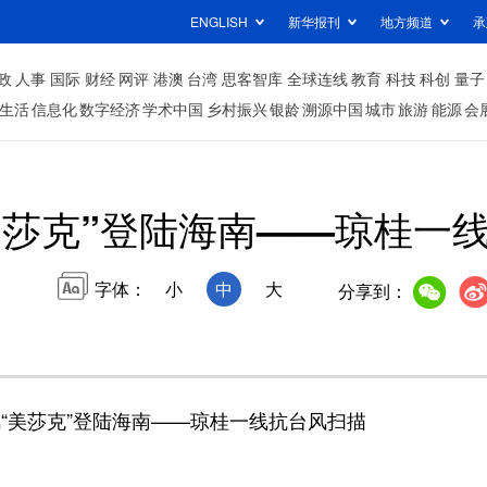
ENGLISH
新华报刊
地方频道
承
政
人事
国际
财经
网评
港澳
台湾
思客智库
全球连线
教育
科技
科创
量子
生活
信息化
数字经济
学术中国
乡村振兴
银龄
溯源中国
城市
旅游
能源
会
美莎克”登陆海南——琼桂一
字体：
小
中
大
分享到：
“美莎克”登陆海南——琼桂一线抗台风扫描