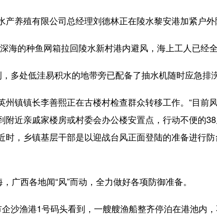
产养殖有限公司总经理刘德林正在陵水黎安港加紧户外
海的种鱼网箱拉回陵水新村港内避风，海上工人已经全
，多处低洼易积水的地带旁已配备了抽水机随时应急排
州镇镇长李善熙正在古楼村检查群众转移工作。“目前风
到附近亲戚家楼房或村委会办公楼安置点，行动不便的38
近时，乡镇基层干部是以迎战台风正面登陆的准备进行防
，广西各地闻“风”而动，全力做好各项防御准备。
沙渔港1号码头看到，一艘艘渔船整齐停泊在港池内，