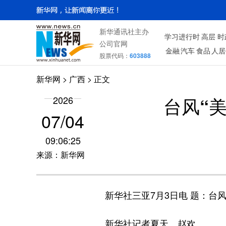
新华通讯社主办
学习进行时
高层
时
公司官网
金融
汽车
食品
人居
股票代码：
603888
新华网
>
广西
> 正文
台风“
2026
07/04
09:06:25
来源：新华网
新华社三亚7月3日电 题：台风
新华社记者夏天、赵欢