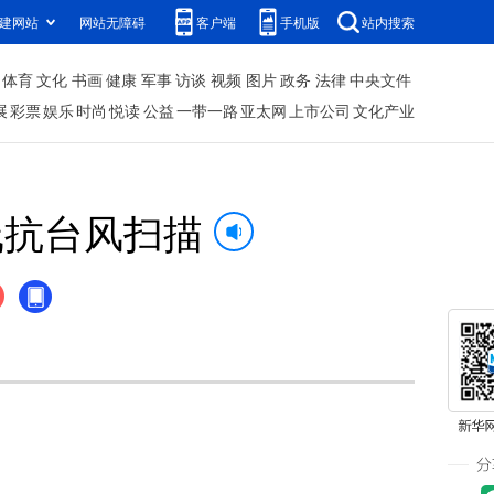
建网站
网站无障碍
客户端
手机版
站内搜索
体育
文化
书画
健康
军事
访谈
视频
图片
政务
法律
中央文件
展
彩票
娱乐
时尚
悦读
公益
一带一路
亚太网
上市公司
文化产业
线抗台风扫描