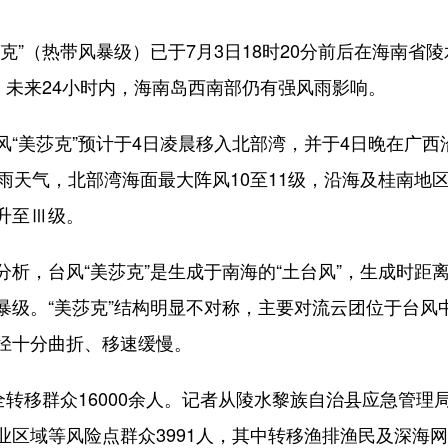
”（热带风暴级）已于7月3日18时20分前后在海南省
，未来24小时内，海南岛西南部仍有强风雨影响。
美莎克”预计于4日凌晨移入北部湾，并于4日晚在广西
雨天气，北部湾海面最大阵风10至11级，沿海及桂南地
升至Ⅲ级。
，台风“美莎克”是生成于南海的“土台风”，生成时距
暴级。“美莎克”结构明显不对称，主要对流云团位于台风
径十分曲折、移速缓慢。
移群众16000余人。记者从陵水黎族自治县应急管理局
区域等风险点群众3991人，其中转移渔排渔民及深海网箱