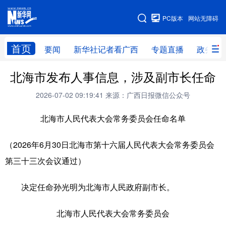
广西频道
PC版本
网站无障碍
网站地图
首页
要闻
新华社记者看广西
专题直播
政务信
广西频道
北海市发布人事信息，涉及副市长任命
2026-07-02 09:19:41
来源：广西日报微信公众号
要闻
新华社记者
专题直播
政务信息
北海市人民代表大会常务委员会任命名单
图片新闻
壮美广西
（2026年6月30日北海市第十六届人民代表大会常务委员会
新华网导航
第三十三次会议通过）
学习进行时
高层
时政
人事
决定任命孙光明为北海市人民政府副市长。
国际
财经
网评
港澳
北海市人民代表大会常务委员会
台湾
思客智库
全球连线
教育