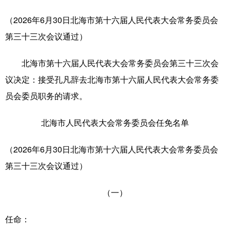
（2026年6月30日北海市第十六届人民代表大会常务委员会
辽宁
吉林
上海
江苏
第三十三次会议通过）
浙江
安徽
福建
江西
北海市第十六届人民代表大会常务委员会第三十三次会
山东
河南
湖北
湖南
议决定：接受孔凡辞去北海市第十六届人民代表大会常务委
广东
广西
海南
重庆
员会委员职务的请求。
四川
贵州
云南
西藏
北海市人民代表大会常务委员会任免名单
陕西
甘肃
青海
宁夏
（2026年6月30日北海市第十六届人民代表大会常务委员会
新疆
内蒙古
黑龙江
第三十三次会议通过）
多语种频道
（一）
English
Español
Français
عربى
任命：