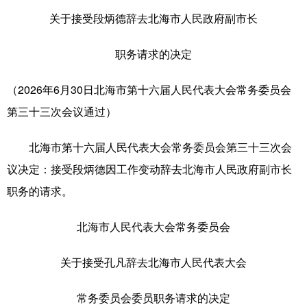
关于接受段炳德辞去北海市人民政府副市长
科技
科普
体育
文化
健康
军事
访谈
视频
职务请求的决定
图片
中央文件
金融
汽车
（2026年6月30日北海市第十六届人民代表大会常务委员会
食品
人居
信息化
乡村振兴
第三十三次会议通过）
溯源中国
城市
旅游
能源
北海市第十六届人民代表大会常务委员会第三十三次会
会展
彩票
娱乐
时尚
议决定：接受段炳德因工作变动辞去北海市人民政府副市长
职务的请求。
悦读
公益
书画
一带一路
亚太网
上市公司
文化产业
北海市人民代表大会常务委员会
关于接受孔凡辞去北海市人民代表大会
地方频道
常务委员会委员职务请求的决定
北京
天津
河北
山西