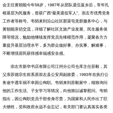
会主任黄朝能今年58岁，1987年从部队退伍返乡后，常年扎
科技
科普
体育
文化
根基层为民服务，曾获广西“最美退役军人”、崇左市优秀党务
健康
军事
访谈
视频
工作者等称号。韦韬来到沿山社区那渠屯党群服务中心，与
黄朝能亲切交流，详细了解社区文旅产业发展、民生服务保
图片
中央文件
金融
汽车
障等情况，勉励他继续发挥党员先锋模范作用，凝聚各方力
食品
人居
信息化
乡村振兴
量提升基层治理水平，多为群众做好事、办实事、解难事，
溯源中国
城市
旅游
能源
不断增强居民获得感幸福感安全感。
会展
彩票
娱乐
时尚
崇左市新华书店有限公司江州分公司仓库主任苏毅，其
悦读
公益
书画
一带一路
父亲苏德宗生前系原崇左县公安局副政委，1993年在执行公
务途中遇车祸不幸因公殉职。韦韬来到苏毅家中，细致询问
亚太网
上市公司
文化产业
他的工作生活、子女学习等情况，向他致以诚挚慰问。韦韬
指出，因公殉职党员干部舍身尽责，为国家和人民作出了巨
地方频道
大牺牲，党和政府永远不会忘记，有关部门要认真落实各类
北京
天津
河北
山西