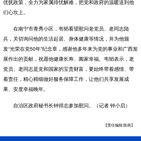
优抚政策，全力为家属排忧解难，把党和政府的温暖送到他
们心坎上。
辽宁
吉林
上海
江苏
浙江
安徽
福建
江西
在南宁市青秀小区，韦韬看望慰问老党员、老同志陆
兵，关切询问他的生活起居、身体健康等情况，并为他颁
山东
河南
湖北
湖南
发“光荣在党50年”纪念章，感谢他多年来为党的事业和广西发
广东
广西
海南
重庆
展作出的贡献，祝愿他健康长寿、阖家幸福。韦韬表示，老
四川
贵州
云南
西藏
党员、老同志是党和国家的宝贵财富，要始终带着感情、带
着责任，精心精细做好服务保障工作，让他们共享发展成
陕西
甘肃
青海
宁夏
果、安度幸福晚年。
新疆
内蒙古
黑龙江
自治区政府秘书长钟得志参加慰问。（记者 钟小启）
多语种频道
【责任编辑:陈燕】
English
Español
Français
عربى