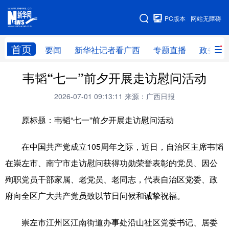
广西频道
PC版本
网站无障碍
网站地图
首页
要闻
新华社记者看广西
专题直播
政务信
广西频道
韦韬“七一”前夕开展走访慰问活动
2026-07-01 09:13:11
来源：广西日报
要闻
新华社记者
专题直播
政务信息
原标题：韦韬“七一”前夕开展走访慰问活动
图片新闻
壮美广西
在中国共产党成立105周年之际，近日，自治区主席韦韬
新华网导航
在崇左市、南宁市走访慰问获得功勋荣誉表彰的党员、因公
殉职党员干部家属、老党员、老同志，代表自治区党委、政
学习进行时
高层
时政
人事
府向全区广大共产党员致以节日问候和诚挚祝福。
国际
财经
网评
港澳
崇左市江州区江南街道办事处沿山社区党委书记、居委
台湾
思客智库
全球连线
教育