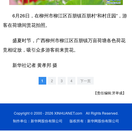
科技
科普
体育
文化
6月26日，在柳州市柳江区百朋镇百朋村“和村庄园”，游
健康
军事
访谈
视频
客在荷塘间赏花拍照。
图片
中央文件
金融
汽车
盛夏时节，广西柳州市柳江区百朋镇万亩荷塘各色荷花
食品
人居
信息化
乡村振兴
竞相绽放，吸引众多游客前来赏花。
溯源中国
城市
旅游
能源
新华社记者 黄孝邦 摄
会展
彩票
娱乐
时尚
1
2
3
4
下一页
悦读
公益
书画
一带一路
【责任编辑:牙举成】
亚太网
上市公司
文化产业
Copyright © 2000 - 2026 XINHUANET.com All Rights Reserved.
地方频道
制作单位：新华网股份有限公司 版权所有：新华网股份有限公司
北京
天津
河北
山西