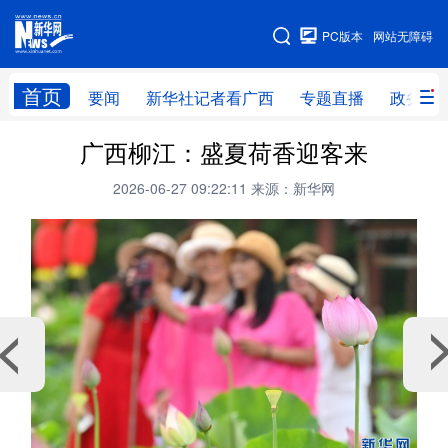
广西频道
PC版本
网站无障碍
网站地图
首页
要闻
新华社记者看广西
专题直播
政务信
广西频道
广西柳江：盛夏荷香迎客来
2026-06-27 09:22:11
来源：新华网
要闻
新华社记者
专题直播
政务信息
图片新闻
壮美广西
新华网导航
学习进行时
高层
时政
人事
国际
财经
网评
港澳
台湾
思客智库
全球连线
教育