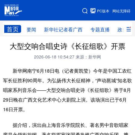
广西频道
PC版本
网站无障碍
网站地图
首页
要闻
新华社记者看广西
专题直播
政务信
广西频道
大型交响合唱史诗《长征组歌》开票
2026-06-18 10:54:27
来源：新华网
要闻
新华社记者
专题直播
政务信息
新华网南宁6月18日电（记者黄凯莹）今年是中国工农红
图片新闻
壮美广西
军长征胜利90周年。为弘扬伟大长征精神，“声动邕城”知名歌
唱家系列音乐会——大型交响合唱史诗《长征组歌》将于8月
新华网导航
29日晚在广西文化艺术中心大剧院上演。该场演出已于6月
学习进行时
高层
时政
人事
16日开票。
国际
财经
网评
港澳
据介绍，演出由上海音乐学院院长、著名男中音歌唱家
台湾
思客智库
全球连线
教育
廖昌永领衔担纲，著名指挥家张国勇执棒广西交响乐团，携