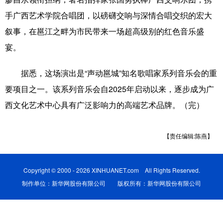
手广西艺术学院合唱团，以磅礴交响与深情合唱交织的宏大
科技
科普
体育
文化
叙事，在邕江之畔为市民带来一场超高级别的红色音乐盛
健康
军事
访谈
视频
宴。
图片
中央文件
金融
汽车
据悉，这场演出是“声动邕城”知名歌唱家系列音乐会的重
食品
人居
信息化
乡村振兴
要项目之一。该系列音乐会自2025年启动以来，逐步成为广
溯源中国
城市
旅游
能源
西文化艺术中心具有广泛影响力的高端艺术品牌。（完）
会展
彩票
娱乐
时尚
【责任编辑:陈燕】
悦读
公益
书画
一带一路
亚太网
上市公司
文化产业
Copyright © 2000 - 2026 XINHUANET.com All Rights Reserved.
制作单位：新华网股份有限公司 版权所有：新华网股份有限公司
地方频道
北京
天津
河北
山西