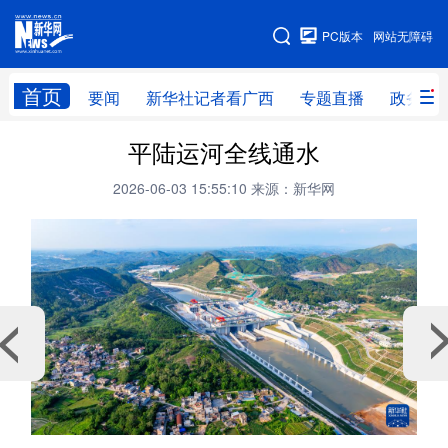
广西频道
PC版本
网站无障碍
网站地图
首页
要闻
新华社记者看广西
专题直播
政务信
广西频道
平陆运河全线通水
2026-06-03 15:55:10
来源：新华网
要闻
新华社记者
专题直播
政务信息
图片新闻
壮美广西
新华网导航
学习进行时
高层
时政
人事
国际
财经
网评
港澳
台湾
思客智库
全球连线
教育