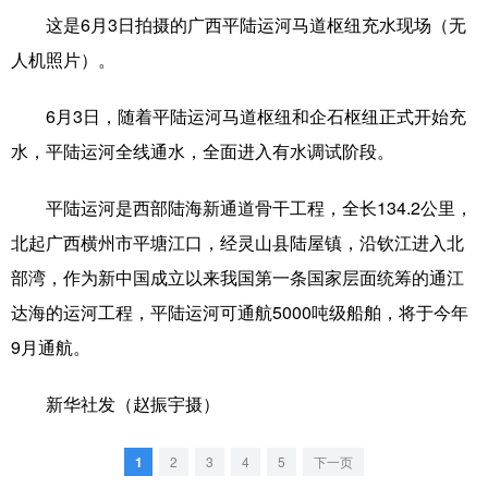
这是6月3日拍摄的广西平陆运河马道枢纽充水现场（无
科技
科普
体育
文化
人机照片）。
健康
军事
访谈
视频
6月3日，随着平陆运河马道枢纽和企石枢纽正式开始充
图片
中央文件
金融
汽车
水，平陆运河全线通水，全面进入有水调试阶段。
食品
人居
信息化
乡村振兴
平陆运河是西部陆海新通道骨干工程，全长134.2公里，
溯源中国
城市
旅游
能源
北起广西横州市平塘江口，经灵山县陆屋镇，沿钦江进入北
会展
彩票
娱乐
时尚
部湾，作为新中国成立以来我国第一条国家层面统筹的通江
悦读
公益
书画
一带一路
达海的运河工程，平陆运河可通航5000吨级船舶，将于今年
9月通航。
亚太网
上市公司
文化产业
新华社发（赵振宇摄）
地方频道
1
2
3
4
5
下一页
北京
天津
河北
山西