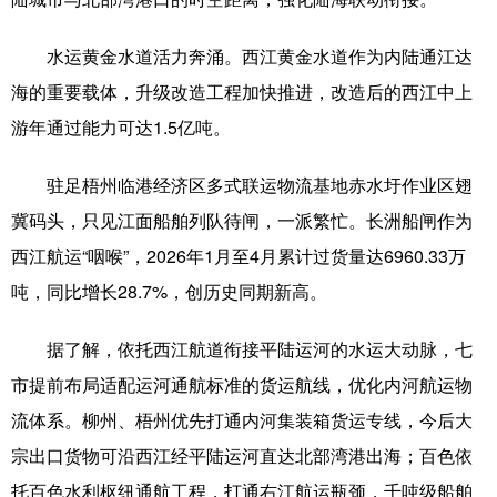
水运黄金水道活力奔涌。西江黄金水道作为内陆通江达
海的重要载体，升级改造工程加快推进，改造后的西江中上
游年通过能力可达1.5亿吨。
驻足梧州临港经济区多式联运物流基地赤水圩作业区翅
冀码头，只见江面船舶列队待闸，一派繁忙。长洲船闸作为
西江航运“咽喉”，2026年1月至4月累计过货量达6960.33万
吨，同比增长28.7%，创历史同期新高。
据了解，依托西江航道衔接平陆运河的水运大动脉，七
市提前布局适配运河通航标准的货运航线，优化内河航运物
流体系。柳州、梧州优先打通内河集装箱货运专线，今后大
宗出口货物可沿西江经平陆运河直达北部湾港出海；百色依
托百色水利枢纽通航工程，打通右江航运瓶颈，千吨级船舶