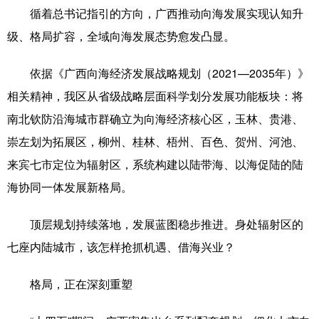
循着总书记指引的方向，广西推动向海发展实现认知升
科技
科普
体育
文化
级、格局扩容，全域向海发展态势愈发凸显。
健康
军事
访谈
视频
依据《广西向海经济发展战略规划（2021—2035年）》
图片
中央文件
金融
汽车
相关精神，我区从省级战略层面科学划分发展功能板块：将
食品
人居
信息化
乡村振兴
南北钦防沿海城市群确立为向海经济核心区，玉林、贵港、
崇左划为拓展区，柳州、桂林、梧州、百色、贺州、河池、
溯源中国
城市
旅游
能源
来宾七市定位为辐射区，系统构建以陆带海、以海促陆的陆
会展
彩票
娱乐
时尚
海协同一体发展新格局。
悦读
公益
书画
一带一路
顶层规划持续落地，发展蓝图稳步推进。身处辐射区的
亚太网
上市公司
文化产业
七座内陆城市，该怎样抢抓机遇、借海兴业？
格局，正在深刻重塑
地方频道
北京
天津
河北
山西