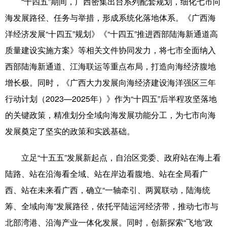
“十四五”期间，广西密集出台系列配套规划，细化七市向
海发展路径、任务与举措，形成系统化落地体系。《广西海
辽宁
吉林
上海
江苏
洋经济发展“十四五”规划》《“十四五”推进西部陆海新通道高
浙江
安徽
福建
江西
质量建设实施方案》等相关文件协同发力，将七市全面纳入
山东
河南
湖北
湖南
西部陆海新通道、江海联运等重点布局，打造向海经济腹地
增长极。同时，《广西大力发展向海经济建设海洋强区三年
广东
广西
海南
重庆
行动计划（2023—2025年）》作为“十四五”后半程攻坚落地
四川
贵州
云南
西藏
的关键政策，精准划分全域向海发展功能分工，为七市向海
陕西
甘肃
青海
宁夏
发展奠定了坚实的政策和实践基础。
新疆
内蒙古
黑龙江
立足“十五五”发展新起点，自治区党委、政府站在海上看
陆路、站在沿海看全域、站在岸边看腹地、站在全局看广
多语种频道
西、站在未来看广西，确立“一轴牵引、两翼联动，陆海统
筹、全域向海”发展路径，依托平陆运河经济带，推动七市与
English
Español
Français
عربى
北部湾港、沿海产业一体化发展。同时，创新探索“飞地”政