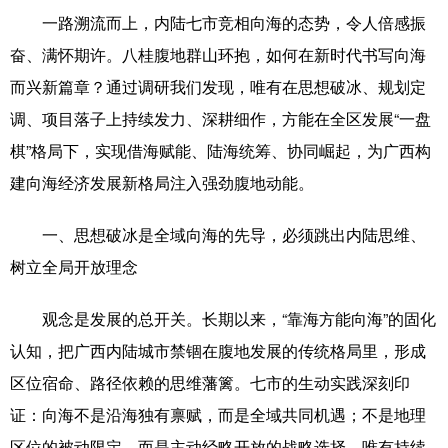
一路溯流而上，内陆七市竞相向海的态势，令人倍感振
奋、满怀期许。八桂腹地群山环抱，如何在新时代书写向海
而兴新篇章？通过调研我们发现，唯有在思想破冰、规划定
调、项目落子上持续发力、深耕细作，方能在全区发展“一盘
棋”格局下，实现借海赋能、陆海统筹、协同崛起，为广西构
建向海经济发展新格局注入强劲腹地动能。
一、思想破冰是全域向海的先导，必须跳出内陆思维、
树立全局开放理念
观念是发展的总开关。长期以来，“靠海方能向海”的固化
认知，把广西内陆城市禁锢在腹地发展的传统格局里，形成
区位宿命、路径依赖的思维藩篱。七市的生动实践深刻印
证：向海不是沿海独有禀赋，而是全域共同机遇；不是地理
区位的被动限定，而是主动经略开放的战略选择。唯有持续