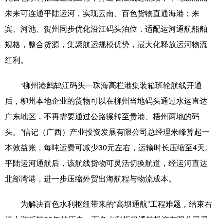
未来可连通平陆运河，实现云南、百色货物直通海港；来
宾、河池、贺州同步优化沿江码头泊位，适配运河通航船舶
规格，整合货源，集聚航运规模优势，最大化释放运河物流
红利。
“柳州港鹧鸪江码头—珠海高栏港集装箱班轮航线开通
后，柳州本地企业的货物可以在柳州当地码头通过水运直达
广东地区，不再需要通过公路辗转至贵港、梧州两地的码
头。”信记（广西）产业投资发展有限公司总经理米峰算起一
本效益账，每吨运费可减少30元左右，运输时长压缩至4天。
平陆运河通航后，该航线货物可灵活切换航道，经运河直达
北部湾港，进一步压缩外贸出海航程与物流成本。
为解决百色水利枢纽带来的“高坝通航”工程难题，结束右