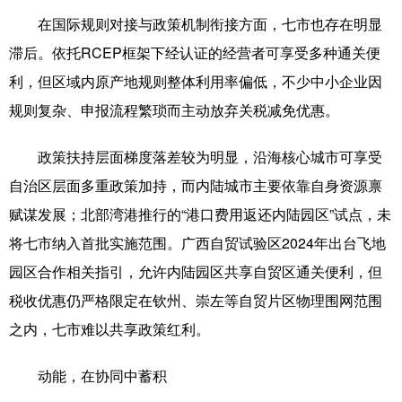
在国际规则对接与政策机制衔接方面，七市也存在明显
滞后。依托RCEP框架下经认证的经营者可享受多种通关便
利，但区域内原产地规则整体利用率偏低，不少中小企业因
规则复杂、申报流程繁琐而主动放弃关税减免优惠。
政策扶持层面梯度落差较为明显，沿海核心城市可享受
自治区层面多重政策加持，而内陆城市主要依靠自身资源禀
赋谋发展；北部湾港推行的“港口费用返还内陆园区”试点，未
将七市纳入首批实施范围。广西自贸试验区2024年出台飞地
园区合作相关指引，允许内陆园区共享自贸区通关便利，但
税收优惠仍严格限定在钦州、崇左等自贸片区物理围网范围
之内，七市难以共享政策红利。
动能，在协同中蓄积