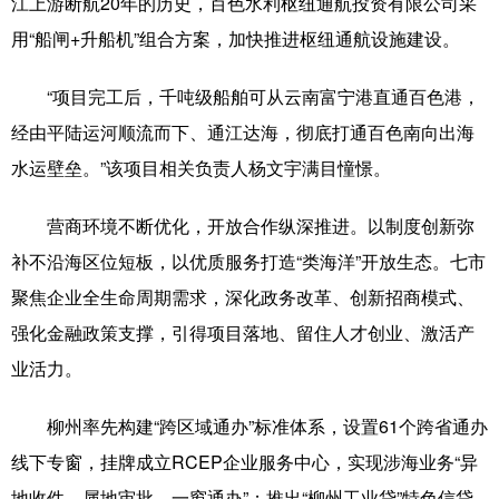
江上游断航20年的历史，百色水利枢纽通航投资有限公司采
用“船闸+升船机”组合方案，加快推进枢纽通航设施建设。
“项目完工后，千吨级船舶可从云南富宁港直通百色港，
经由平陆运河顺流而下、通江达海，彻底打通百色南向出海
水运壁垒。”该项目相关负责人杨文宇满目憧憬。
营商环境不断优化，开放合作纵深推进。以制度创新弥
补不沿海区位短板，以优质服务打造“类海洋”开放生态。七市
聚焦企业全生命周期需求，深化政务改革、创新招商模式、
强化金融政策支撑，引得项目落地、留住人才创业、激活产
业活力。
柳州率先构建“跨区域通办”标准体系，设置61个跨省通办
线下专窗，挂牌成立RCEP企业服务中心，实现涉海业务“异
地收件、属地审批、一窗通办”；推出“柳州工业贷”特色信贷