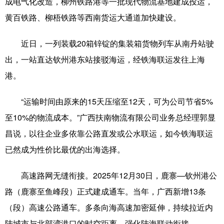
成电气化改造，柳州铁路港等一批现代物流基地建成投运，
黄百铁路、柳梧铁路等西南货运大通道加快建设。
近日，一列装载20箱锌锭的集装箱货物列车从南丹站驶
出，一站直达钦州港东站接驳海运，经铁海联运发往上海
港。
“运输时间由原来的15天压缩至12天，可为公司节省5%
至10%的物流成本。”广西扶南物流有限公司业务总经理郭显
昌说，以往企业多依靠公路直发或公水联运，如今铁海联运
已然成为性价比最优的出海选择。
高速路网无缝衔接。2025年12月30日，鹿寨—钦州港公
路（鹿寨至鱼峰段）正式建成通车。当年，广西新增13条
（段）高速公路通车。多条向海高速加密延伸，持续拉近内
陆城市与北部湾港口的时空距离，强化陆海联动衔接。