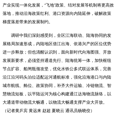
产业实现一体化发展，“飞地”政策、结对发展等机制将更高效
落地，推动沿海政策红利、港口资源向内陆延伸，破解政策
梯度落差带来的发展制约。
调研中我们深刻感受到，全区江海联动、陆海协同的发
展格局加速形成，内陆地区借江出海、依港兴产的区位优势
进一步释放；但也清醒认识到，面向新时代向海图强、开放
发展新要求，必须坚持通道先行、陆海统筹一体，加快枢纽
节点扩容、船闸瓶颈攻坚，优化水铁公多式联运体系，完善
沿江沿河码头泊位适配运河通航标准，强化沿海港口与内陆
城市航线、舱位、政策协同，补齐大件运输、冷链物流、智
慧物流短板，以平陆运河为核心构建通江达海物流脉络，以
大通道带动物流大畅通，以物流大畅通支撑产业大开放。
（记者黄乒宾 黄远来 赵超 夏晓云 通讯员杨晓佼）