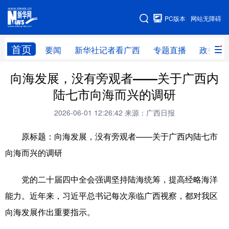
广西频道
PC版本
网站无障碍
网站地图
首页
要闻
新华社记者看广西
专题直播
政务信
广西频道
向海发展，没有旁观者——关于广西内
陆七市向海而兴的调研
要闻
新华社记者
专题直播
政务信息
2026-06-01 12:26:42
来源：广西日报
图片新闻
壮美广西
原标题：向海发展，没有旁观者——关于广西内陆七市
向海而兴的调研
新华网导航
党的二十届四中全会强调坚持陆海统筹，提高经略海洋
学习进行时
高层
时政
人事
能力。近年来，习近平总书记每次亲临广西视察，都对我区
国际
财经
网评
港澳
向海发展作出重要指示。
台湾
思客智库
全球连线
教育