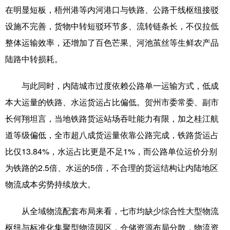
在明显短板，梧州港等内河港口与铁路、公路干线枢纽接驳
设施不完善，货物中转短驳环节多、流转链条长，不仅拉低
整体运输效率，还增加了百色芒果、河池茧丝等生鲜农产品
陆路中转损耗。
与此同时，内陆城市过度依赖公路单一运输方式，低成
本大运量的铁路、水运货运占比偏低。贺州市委常委、副市
长何翔坦言，当地铁路货运站场吞吐能力有限，加之桂江航
道等级偏低，全市超八成货运量依靠公路完成，铁路货运占
比仅13.84%，水运占比更是不足1%，而公路单位运价分别
为铁路的2.5倍、水运的5倍，不合理的货运结构让内陆地区
物流成本劣势持续放大。
从全域物流配套布局来看，七市均缺少综合性大型物流
枢纽与标准化集聚型物流园区，仓储资源布局分散，物流资