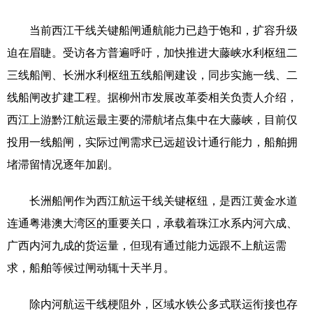
当前西江干线关键船闸通航能力已趋于饱和，扩容升级
迫在眉睫。受访各方普遍呼吁，加快推进大藤峡水利枢纽二
三线船闸、长洲水利枢纽五线船闸建设，同步实施一线、二
线船闸改扩建工程。据柳州市发展改革委相关负责人介绍，
西江上游黔江航运最主要的滞航堵点集中在大藤峡，目前仅
投用一线船闸，实际过闸需求已远超设计通行能力，船舶拥
堵滞留情况逐年加剧。
长洲船闸作为西江航运干线关键枢纽，是西江黄金水道
连通粤港澳大湾区的重要关口，承载着珠江水系内河六成、
广西内河九成的货运量，但现有通过能力远跟不上航运需
求，船舶等候过闸动辄十天半月。
除内河航运干线梗阻外，区域水铁公多式联运衔接也存