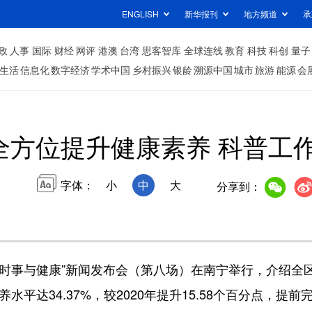
ENGLISH
新华报刊
地方频道
承
政
人事
国际
财经
网评
港澳
台湾
思客智库
全球连线
教育
科技
科创
量子
生活
信息化
数字经济
学术中国
乡村振兴
银龄
溯源中国
城市
旅游
能源
会
全方位提升健康素养 科普工
字体：
小
中
大
分享到：
、时事与健康”新闻发布会（第八场）在南宁举行，介绍
水平达34.37%，较2020年提升15.58个百分点，提前