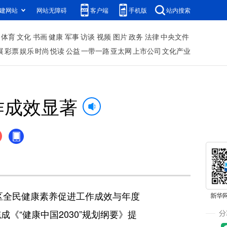
建网站
网站无障碍
客户端
手机版
站内搜索
体育
文化
书画
健康
军事
访谈
视频
图片
政务
法律
中央文件
展
彩票
娱乐
时尚
悦读
公益
一带一路
亚太网
上市公司
文化产业
作成效显著
全区全民健康素养促进工作成效与年度
完成《“健康中国2030”规划纲要》提