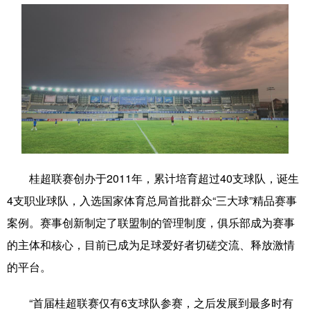
辽宁
吉林
上海
江苏
浙江
安徽
福建
江西
山东
河南
湖北
湖南
广东
广西
海南
重庆
四川
贵州
云南
西藏
陕西
甘肃
青海
宁夏
桂超联赛创办于2011年，累计培育超过40支球队，诞生
4支职业球队，入选国家体育总局首批群众“三大球”精品赛事
新疆
内蒙古
黑龙江
案例。赛事创新制定了联盟制的管理制度，俱乐部成为赛事
的主体和核心，目前已成为足球爱好者切磋交流、释放激情
多语种频道
的平台。
English
Español
Français
عربى
“首届桂超联赛仅有6支球队参赛，之后发展到最多时有