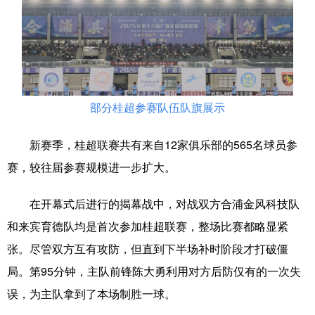
科技
科普
体育
文化
健康
军事
访谈
视频
图片
中央文件
金融
汽车
部分桂超参赛队伍队旗展示
食品
人居
信息化
乡村振兴
溯源中国
城市
旅游
能源
新赛季，桂超联赛共有来自12家俱乐部的565名球员参
赛，较往届参赛规模进一步扩大。
会展
彩票
娱乐
时尚
悦读
公益
书画
一带一路
在开幕式后进行的揭幕战中，对战双方合浦金风科技队
和来宾育德队均是首次参加桂超联赛，整场比赛都略显紧
亚太网
上市公司
文化产业
张。尽管双方互有攻防，但直到下半场补时阶段才打破僵
局。第95分钟，主队前锋陈大勇利用对方后防仅有的一次失
地方频道
误，为主队拿到了本场制胜一球。
北京
天津
河北
山西