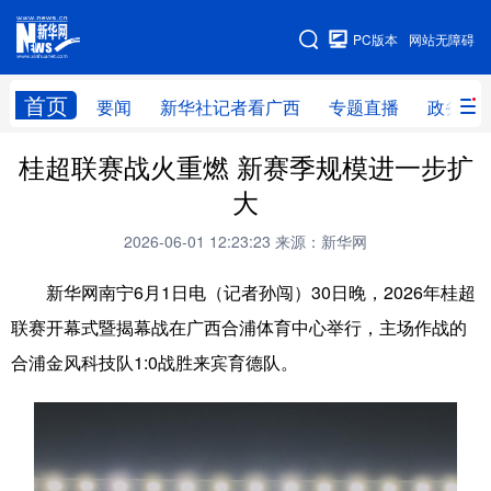
广西频道
PC版本
网站无障碍
网站地图
首页
要闻
新华社记者看广西
专题直播
政务信
桂超联赛战火重燃 新赛季规模进一步扩
广西频道
大
要闻
新华社记者
专题直播
政务信息
2026-06-01 12:23:23
来源：新华网
图片新闻
壮美广西
新华网南宁6月1日电（记者孙闯）30日晚，2026年桂超
联赛开幕式暨揭幕战在广西合浦体育中心举行，主场作战的
新华网导航
合浦金风科技队1:0战胜来宾育德队。
学习进行时
高层
时政
人事
国际
财经
网评
港澳
台湾
思客智库
全球连线
教育