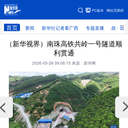
广西频道
PC版本
网站无障碍
网站地图
首页
要闻
新华社记者看广西
专题直播
政务信
广西频道
（新华视界）南珠高铁共岭一号隧道顺
利贯通
要闻
新华社记者
专题直播
政务信息
2026-05-28 09:08:15
来源：新华网
图片新闻
壮美广西
新华网导航
学习进行时
高层
时政
人事
国际
财经
网评
港澳
台湾
思客智库
全球连线
教育