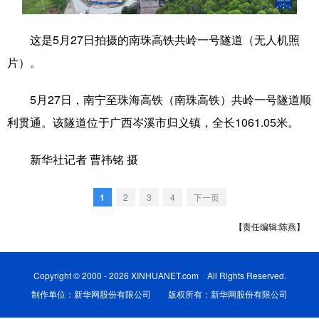
科技
科普
体育
文化
这是5月27日拍摄的南珠高铁共岭一号隧道（无人机照
健康
军事
访谈
视频
片）。
图片
中央文件
金融
汽车
5月27日，南宁至珠海高铁（南珠高铁）共岭一号隧道顺
食品
人居
信息化
乡村振兴
利贯通。该隧道位于广西岑溪市归义镇，全长1061.05米。
溯源中国
城市
旅游
能源
新华社记者 曹祎铭 摄
会展
彩票
娱乐
时尚
1
2
3
4
下一页
悦读
公益
书画
一带一路
【责任编辑:陈燕】
亚太网
上市公司
文化产业
Copyright © 2000 - 2026 XINHUANET.com All Rights Reserved.
地方频道
制作单位：新华网股份有限公司 版权所有：新华网股份有限公司
北京
天津
河北
山西