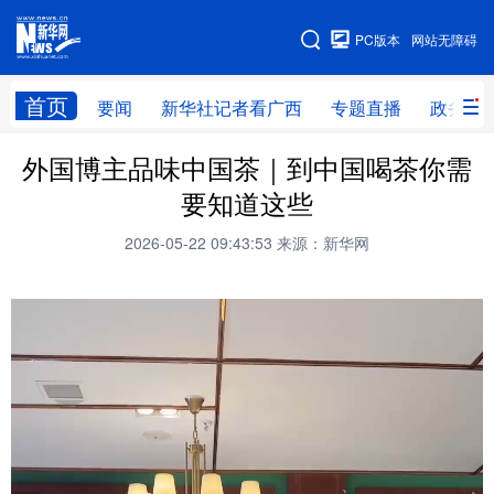
广西频道
PC版本
网站无障碍
网站地图
首页
要闻
新华社记者看广西
专题直播
政务信
广西频道
外国博主品味中国茶｜到中国喝茶你需
要知道这些
要闻
新华社记者
专题直播
政务信息
2026-05-22 09:43:53
来源：新华网
图片新闻
壮美广西
新华网导航
学习进行时
高层
时政
人事
国际
财经
网评
港澳
台湾
思客智库
全球连线
教育