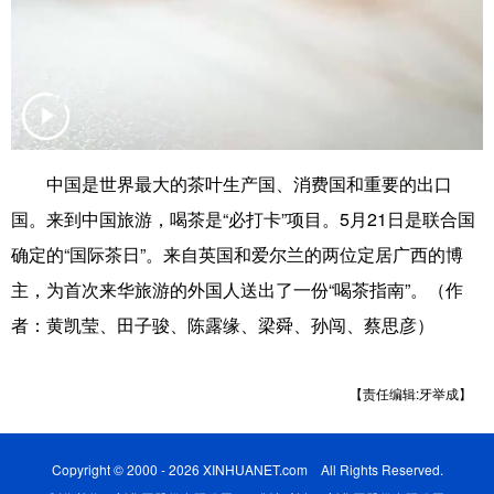
辽宁
吉林
上海
江苏
浙江
安徽
福建
江西
山东
河南
湖北
湖南
中国是世界最大的茶叶生产国、消费国和重要的出口
广东
广西
海南
重庆
国。来到中国旅游，喝茶是“必打卡”项目。5月21日是联合国
四川
贵州
云南
西藏
确定的“国际茶日”。来自英国和爱尔兰的两位定居广西的博
陕西
甘肃
青海
宁夏
主，为首次来华旅游的外国人送出了一份“喝茶指南”。（作
者：黄凯莹、田子骏、陈露缘、梁舜、孙闯、蔡思彦）
新疆
内蒙古
黑龙江
【责任编辑:牙举成】
多语种频道
English
Español
Français
عربى
Copyright © 2000 - 2026 XINHUANET.com All Rights Reserved.