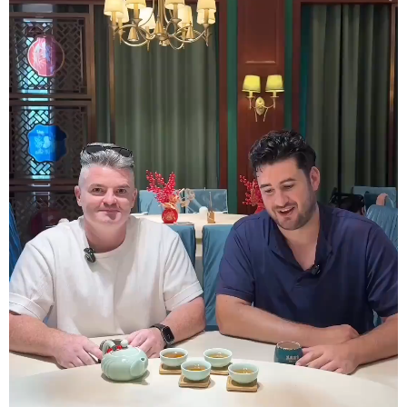
科技
科普
体育
文化
健康
军事
访谈
视频
图片
中央文件
金融
汽车
食品
人居
信息化
乡村振兴
溯源中国
城市
旅游
能源
会展
彩票
娱乐
时尚
悦读
公益
书画
一带一路
亚太网
上市公司
文化产业
地方频道
北京
天津
河北
山西