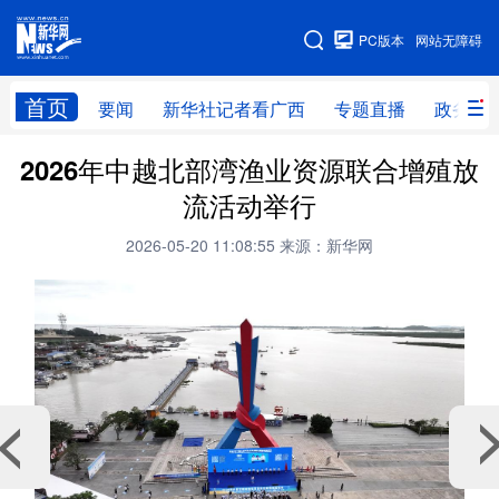
广西频道
PC版本
网站无障碍
网站地图
首页
要闻
新华社记者看广西
专题直播
政务信
广西频道
2026年中越北部湾渔业资源联合增殖放
流活动举行
要闻
新华社记者
专题直播
政务信息
2026-05-20 11:08:55
来源：新华网
图片新闻
壮美广西
新华网导航
学习进行时
高层
时政
人事
国际
财经
网评
港澳
台湾
思客智库
全球连线
教育