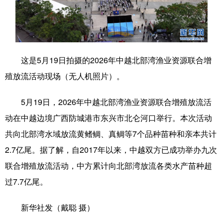
科技
科普
体育
文化
健康
军事
访谈
视频
图片
中央文件
金融
汽车
这是5月19日拍摄的2026年中越北部湾渔业资源联合增
殖放流活动现场（无人机照片）。
食品
人居
信息化
乡村振兴
溯源中国
城市
旅游
能源
5月19日，2026年中越北部湾渔业资源联合增殖放流活
动在中越边境广西防城港市东兴市北仑河口举行。本次活动
会展
彩票
娱乐
时尚
共向北部湾水域放流黄鳍鲷、真鲷等7个品种苗种和亲本共计
悦读
公益
书画
一带一路
2.7亿尾。据了解，自2017年以来，中越双方已成功举办九次
亚太网
上市公司
文化产业
联合增殖放流活动，中方累计向北部湾放流各类水产苗种超
过7.7亿尾。
地方频道
新华社发（戴聪 摄）
北京
天津
河北
山西