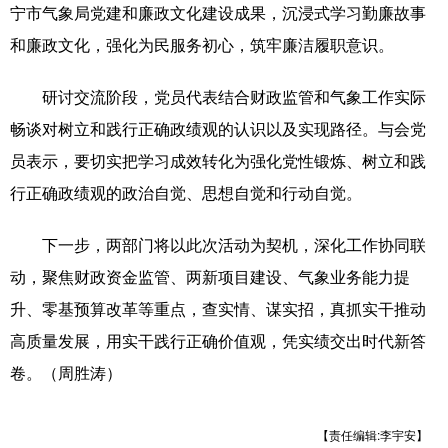
宁市气象局党建和廉政文化建设成果，沉浸式学习勤廉故事
辽宁
吉林
上海
江苏
和廉政文化，强化为民服务初心，筑牢廉洁履职意识。
浙江
安徽
福建
江西
研讨交流阶段，党员代表结合财政监管和气象工作实际
山东
河南
湖北
湖南
畅谈对树立和践行正确政绩观的认识以及实现路径。与会党
员表示，要切实把学习成效转化为强化党性锻炼、树立和践
广东
广西
海南
重庆
行正确政绩观的政治自觉、思想自觉和行动自觉。
四川
贵州
云南
西藏
下一步，两部门将以此次活动为契机，深化工作协同联
陕西
甘肃
青海
宁夏
动，聚焦财政资金监管、两新项目建设、气象业务能力提
新疆
内蒙古
黑龙江
升、零基预算改革等重点，查实情、谋实招，真抓实干推动
高质量发展，用实干践行正确价值观，凭实绩交出时代新答
多语种频道
卷。（周胜涛）
English
Español
Français
عربى
【责任编辑:李宇安】