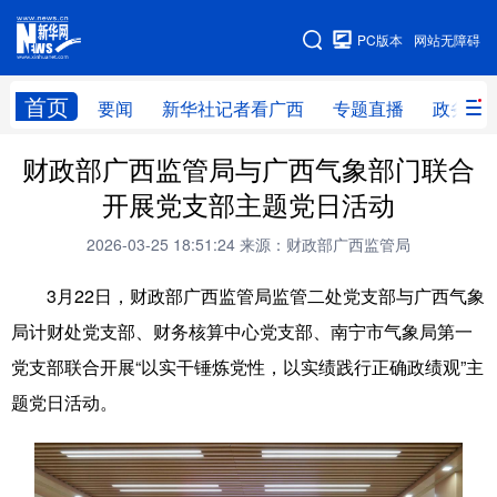
广西频道
PC版本
网站无障碍
网站地图
首页
要闻
新华社记者看广西
专题直播
政务信
广西频道
财政部广西监管局与广西气象部门联合
开展党支部主题党日活动
要闻
新华社记者
专题直播
政务信息
2026-03-25 18:51:24
来源：财政部广西监管局
图片新闻
壮美广西
3月22日，财政部广西监管局监管二处党支部与广西气象
局计财处党支部、财务核算中心党支部、南宁市气象局第一
新华网导航
党支部联合开展“以实干锤炼党性，以实绩践行正确政绩观”主
学习进行时
高层
时政
人事
题党日活动。
国际
财经
网评
港澳
台湾
思客智库
全球连线
教育