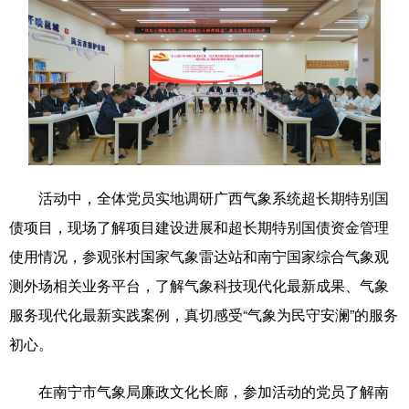
科技
科普
体育
文化
健康
军事
访谈
视频
图片
中央文件
金融
汽车
食品
人居
信息化
乡村振兴
溯源中国
城市
旅游
能源
活动中，全体党员实地调研广西气象系统超长期特别国
会展
彩票
娱乐
时尚
债项目，现场了解项目建设进展和超长期特别国债资金管理
使用情况，参观张村国家气象雷达站和南宁国家综合气象观
悦读
公益
书画
一带一路
测外场相关业务平台，了解气象科技现代化最新成果、气象
亚太网
上市公司
文化产业
服务现代化最新实践案例，真切感受“气象为民守安澜”的服务
初心。
地方频道
在南宁市气象局廉政文化长廊，参加活动的党员了解南
北京
天津
河北
山西