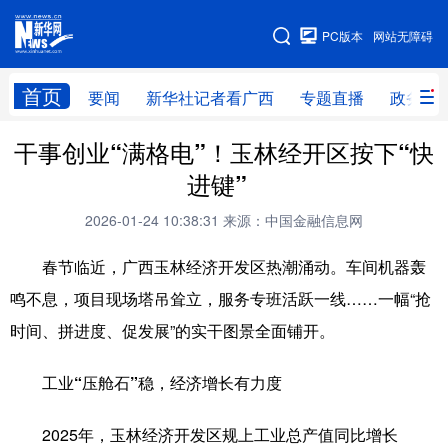
广西频道
PC版本
网站无障碍
网站地图
首页
要闻
新华社记者看广西
专题直播
政务信
干事创业“满格电”！玉林经开区按下“快
广西频道
进键”
要闻
新华社记者
专题直播
政务信息
2026-01-24 10:38:31
来源：中国金融信息网
图片新闻
壮美广西
春节临近，广西玉林经济开发区热潮涌动。车间机器轰
鸣不息，项目现场塔吊耸立，服务专班活跃一线……一幅“抢
新华网导航
时间、拼进度、促发展”的实干图景全面铺开。
学习进行时
高层
时政
人事
工业“压舱石”稳，经济增长有力度
国际
财经
网评
港澳
2025年，玉林经济开发区规上工业总产值同比增长
台湾
思客智库
全球连线
教育