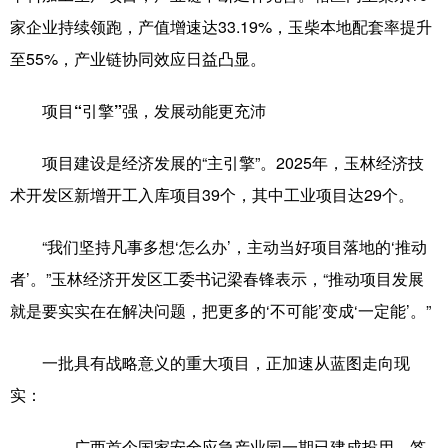
家企业持续领跑，产值增速达33.19%，玉柴本地配套率提升
辽宁
吉林
上海
江苏
至55%，产业链协同效应日益凸显。
浙江
安徽
福建
江西
项目“引擎”强，发展动能更充沛
山东
河南
湖北
湖南
项目建设是经济发展的“主引擎”。2025年，玉林经济技
广东
广西
海南
重庆
术开发区新增开工入库项目39个，其中工业项目达29个。
四川
贵州
云南
西藏
“我们坚持凡事多想‘怎么办’，主动当好项目落地的‘推动
陕西
甘肃
青海
宁夏
者’。”玉林经济开发区工委书记梁春锋表示，“推动项目发展
新疆
内蒙古
黑龙江
就是要实实在在解决问题，把更多的‘不可能’变成‘一定能’。”
一批具有战略意义的重大项目，正加速从蓝图走向现
多语种频道
实：
English
Español
Français
عربى
——广西首个国家安全应急产业园一期已建成投用，签