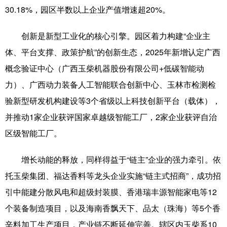
30.18%，园区半数以上企业产值增速超20%。
科技
科普
体育
文化
创新是新型工业化的核心引擎。园区着力构建“企业主
健康
军事
访谈
视频
体、平台支撑、政策护航”的创新生态，2025年新增认定广西
图片
中央文件
金融
汽车
概念验证中心（广西玉柴机器股份有限公司+低碳智能动
食品
人居
信息化
乡村振兴
力）、广西动力装备人工智能联合创新中心、玉林市检测检
验新型研发机构建设等3个省级以上科技创新平台（载体），
溯源中国
城市
旅游
能源
并推动1家企业获评国家卓越级智能工厂，2家企业获评自治
会展
彩票
娱乐
时尚
区级智能工厂。
悦读
公益
书画
一带一路
增长动能的释放，同样得益于“链主”企业的强力牵引。依
亚太网
上市公司
文化产业
托玉柴集团、福达香料等龙头企业实施“链主式招商”，成功招
引中能建分散风电和超级封装膜、香港瑞丰源智能家电等12
地方频道
个装备制造项目，以及海南香飘天下、品太（珠海）等5个香
辛料加工生产项目，产业链不断延伸完善。辖区内玉柴系10
北京
天津
河北
山西