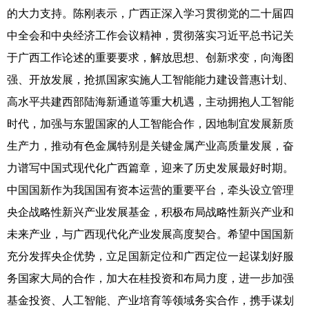
的大力支持。陈刚表示，广西正深入学习贯彻党的二十届四
科技
科普
体育
文化
中全会和中央经济工作会议精神，贯彻落实习近平总书记关
健康
军事
访谈
视频
于广西工作论述的重要要求，解放思想、创新求变，向海图
强、开放发展，抢抓国家实施人工智能能力建设普惠计划、
图片
中央文件
金融
汽车
高水平共建西部陆海新通道等重大机遇，主动拥抱人工智能
食品
人居
信息化
乡村振兴
时代，加强与东盟国家的人工智能合作，因地制宜发展新质
溯源中国
城市
旅游
能源
生产力，推动有色金属特别是关键金属产业高质量发展，奋
力谱写中国式现代化广西篇章，迎来了历史发展最好时期。
会展
彩票
娱乐
时尚
中国国新作为我国国有资本运营的重要平台，牵头设立管理
悦读
公益
书画
一带一路
央企战略性新兴产业发展基金，积极布局战略性新兴产业和
亚太网
上市公司
文化产业
未来产业，与广西现代化产业发展高度契合。希望中国国新
充分发挥央企优势，立足国新定位和广西定位一起谋划好服
务国家大局的合作，加大在桂投资和布局力度，进一步加强
地方频道
基金投资、人工智能、产业培育等领域务实合作，携手谋划
北京
天津
河北
山西