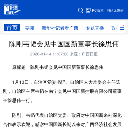
广西频道
PC版本
网站无障碍
网站地图
首页
要闻
新华社记者看广西
专题直播
政务信
广西频道
陈刚韦韬会见中国国新董事长徐思伟
2026-01-14 11:07:28
来源：广西日报
要闻
新华社记者
专题直播
政务信息
原标题：陈刚韦韬会见中国国新董事长徐思伟
图片新闻
壮美广西
1月13日，自治区党委书记、自治区人大常委会主任陈
新华网导航
刚，自治区主席韦韬在南宁会见中国国新控股有限公司董事
长徐思伟一行。
学习进行时
高层
时政
人事
国际
财经
网评
港澳
陈刚、韦韬代表自治区党委、政府对中国国新来桂深化
合作表示欢迎，感谢中国国新长期以来对广西经济社会发展
台湾
思客智库
全球连线
教育