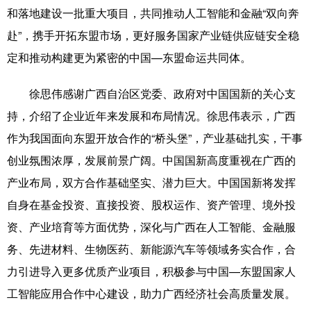
和落地建设一批重大项目，共同推动人工智能和金融“双向奔
辽宁
吉林
上海
江苏
赴”，携手开拓东盟市场，更好服务国家产业链供应链安全稳
定和推动构建更为紧密的中国—东盟命运共同体。
浙江
安徽
福建
江西
山东
河南
湖北
湖南
徐思伟感谢广西自治区党委、政府对中国国新的关心支
持，介绍了企业近年来发展和布局情况。徐思伟表示，广西
广东
广西
海南
重庆
作为我国面向东盟开放合作的“桥头堡”，产业基础扎实，干事
四川
贵州
云南
西藏
创业氛围浓厚，发展前景广阔。中国国新高度重视在广西的
陕西
甘肃
青海
宁夏
产业布局，双方合作基础坚实、潜力巨大。中国国新将发挥
自身在基金投资、直接投资、股权运作、资产管理、境外投
新疆
内蒙古
黑龙江
资、产业培育等方面优势，深化与广西在人工智能、金融服
务、先进材料、生物医药、新能源汽车等领域务实合作，合
多语种频道
力引进导入更多优质产业项目，积极参与中国—东盟国家人
English
Español
Français
عربى
工智能应用合作中心建设，助力广西经济社会高质量发展。