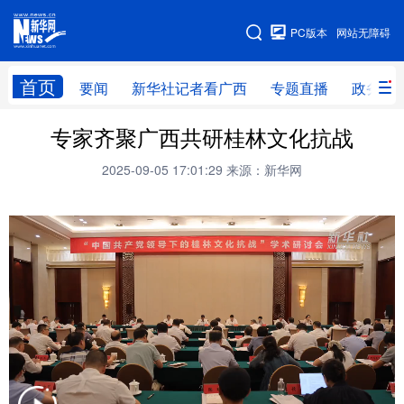
广西频道
PC版本
网站无障碍
网站地图
首页
要闻
新华社记者看广西
专题直播
政务信
广西频道
专家齐聚广西共研桂林文化抗战
2025-09-05 17:01:29
来源：新华网
要闻
新华社记者
专题直播
政务信息
图片新闻
壮美广西
新华网导航
学习进行时
高层
时政
人事
国际
财经
网评
港澳
台湾
思客智库
全球连线
教育