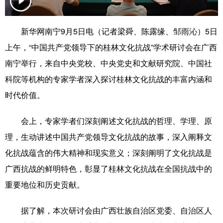
科技
科普
体育
文化
新华网南宁9月5日电（记者梁舜、陈露缘、邹雨沁）5日
健康
军事
访谈
视频
上午，“中国共产党领导下的桂林文化抗战”学术研讨会在广西
图片
中央文件
金融
汽车
南宁举行，来自中央党校、中央党史和文献研究院、中国社
科院等机构的专家学者深入探讨桂林文化抗战的丰富内涵和
食品
人居
信息化
乡村振兴
时代价值。
溯源中国
城市
旅游
能源
会上，专家学者们深刻阐述文化抗战的哲理、学理、原
会展
彩票
娱乐
时尚
理，生动讲述中国共产党领导文化抗战的故事，深入阐释文
悦读
公益
书画
一带一路
化抗战蕴含的伟大精神和现实意义；深刻阐明了文化抗战是
亚太网
上市公司
文化产业
广西抗战的鲜明特色，彰显了桂林文化抗战在全国抗战中的
重要地位和历史贡献。
地方频道
据了解，本次研讨会由广西壮族自治区党委、自治区人
北京
天津
河北
山西