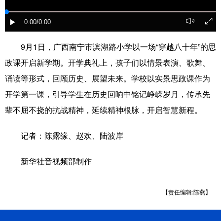
科技
科普
体育
文化
0:00
/0:00
健康
军事
访谈
视频
9月1日，广西南宁市滨湖路小学以一场“穿越八十年”的思
图片
中央文件
金融
汽车
政课开启新学期。开学典礼上，孩子们以情景表演、歌舞、
诵读等形式，回顾历史、展望未来。学校以实景思政课作为
食品
人居
信息化
乡村振兴
开学第一课，引导学生在历史回响中铭记峥嵘岁月，传承先
溯源中国
城市
旅游
能源
辈不屈不挠的抗战精神，延续精神根脉，开启智慧新程。
会展
彩票
娱乐
时尚
记者：陈露缘、赵欢、陆波岸
悦读
公益
书画
一带一路
新华社音视频部制作
亚太网
上市公司
文化产业
【责任编辑:陈燕】
地方频道
北京
天津
河北
山西