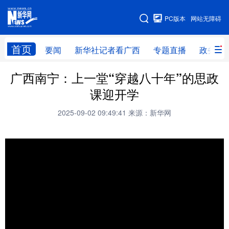
广西频道
PC版本
网站无障碍
网站地图
首页
要闻
新华社记者看广西
专题直播
政务信
广西频道
广西南宁：上一堂“穿越八十年”的思政
课迎开学
要闻
新华社记者
专题直播
政务信息
2025-09-02 09:49:41
来源：新华网
图片新闻
壮美广西
新华网导航
学习进行时
高层
时政
人事
国际
财经
网评
港澳
台湾
思客智库
全球连线
教育