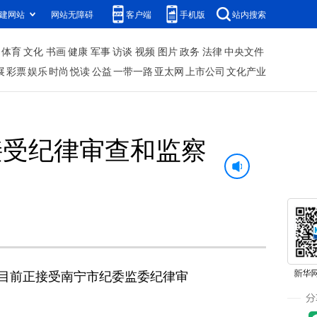
建网站
网站无障碍
客户端
手机版
站内搜索
体育
文化
书画
健康
军事
访谈
视频
图片
政务
法律
中央文件
展
彩票
娱乐
时尚
悦读
公益
一带一路
亚太网
上市公司
文化产业
接受纪律审查和监察
目前正接受南宁市纪委监委纪律审