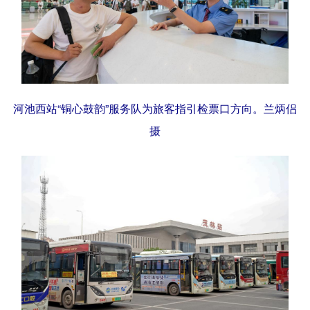
辽宁
吉林
上海
江苏
浙江
安徽
福建
江西
山东
河南
湖北
湖南
河池西站“铜心鼓韵”服务队为旅客指引检票口方向。兰炳侣
广东
广西
海南
重庆
摄
四川
贵州
云南
西藏
陕西
甘肃
青海
宁夏
新疆
内蒙古
黑龙江
多语种频道
English
Español
Français
عربى