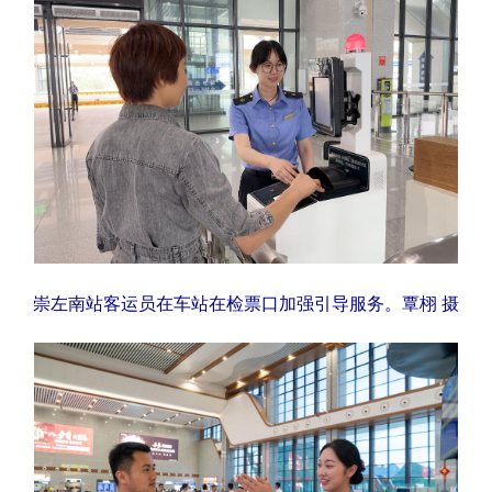
科技
科普
体育
文化
健康
军事
访谈
视频
图片
中央文件
金融
汽车
食品
人居
信息化
乡村振兴
溯源中国
城市
旅游
能源
会展
彩票
娱乐
时尚
崇左南站客运员在车站在检票口加强引导服务。覃栩 摄
悦读
公益
书画
一带一路
亚太网
上市公司
文化产业
地方频道
北京
天津
河北
山西